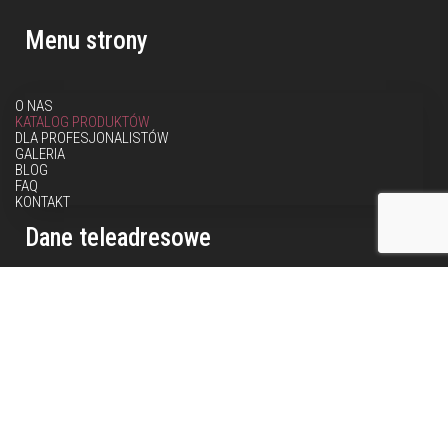
Menu strony
O NAS
KATALOG PRODUKTÓW
DLA PROFESJONALISTÓW
GALERIA
BLOG
FAQ
KONTAKT
Dane teleadresowe
Metamar Polska Sp. o. o.
Al. Krakowska 2
05-552 Wola Mrokowska
NIP: 951 238 48 30
Dane teleadresowe