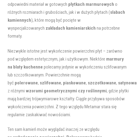
odpowiedni materiał w gotowych
płytkach marmurowych
o
różnych rozmiarach i grubościach, jak i w dużych płytach (
slabach
kamiennych
), które mogą być pocięte w
wyspecjalizowanych
zakładach kamieniarskich
na potrzebne
formaty.
Niezwykle istotne jest wykończenie powierzchni płyt – zarówno
pod względem estetycznym, jak i użytkowym. Niektóre
marmury
na
blaty kuchenne
polecamy jedynie w wykończeniu szlifowanym
lub szczotkowanym. Powierzchnie mogą
być
polerowane
,
szlifowane
,
piaskowane
,
szczotkowane
,
satynowa
z różnymi
wzorami geometrycznymi
czy
roślinnymi
, gdzie płytki
mają bardziej trójwymiarowe kształty. Ciągle przybywa sposobów
wykończenia powierzchni. Z tego względu Metamar stara się
regularnie zaskakiwać nowościami.
Ten sam kamień może wyglądać inaczej ze względu