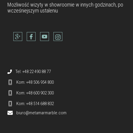
Możliwość wizyty w
showroomie
w innych godzinach, po
wcześniejszym ustaleniu
Dane teleadresowe
Tel: +48 22 490 88 77
Kom: +48 506 954 800
Kom: +48 600 902 300
Kom: +48 514 688 832
biuro@metamarmarble.com