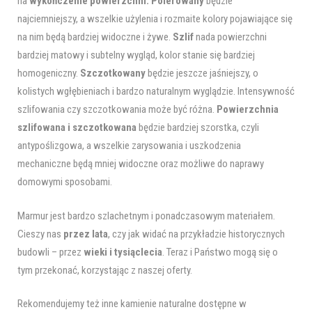
na
wykończenie powierzchni
.
Polerowany
będzie
najciemniejszy, a wszelkie użylenia i rozmaite kolory pojawiające się
na nim będą bardziej widoczne i żywe.
Szlif
nada powierzchni
bardziej matowy i subtelny wygląd, kolor stanie się bardziej
homogeniczny.
Szczotkowany
będzie jeszcze jaśniejszy, o
kolistych wgłębieniach i bardzo naturalnym wyglądzie. Intensywność
szlifowania czy szczotkowania może być różna.
Powierzchnia
szlifowana i szczotkowana
będzie bardziej szorstka, czyli
antypoślizgowa, a wszelkie zarysowania i uszkodzenia
mechaniczne będą mniej widoczne oraz możliwe do naprawy
domowymi sposobami.
Marmur jest bardzo szlachetnym i ponadczasowym materiałem.
Cieszy nas
przez lata
, czy jak widać na przykładzie historycznych
budowli – przez
wieki i tysiąclecia
. Teraz i Państwo mogą się o
tym przekonać, korzystając z naszej oferty.
Rekomendujemy też inne kamienie naturalne dostępne w