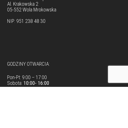
Al. Krakowska 2
05-552 Wola Mrokowska
NIP: 951 238 48 30
Dane teleadresowe
GODZINY OTWARCIA:
Pon-Pt: 9:00 – 17:00
Sobota:
10:00- 16:00
Możliwość wizyty w
showroomie
w innych godzinach, po
wcześniejszym ustaleniu