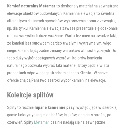
Kamień naturalny Metamar
to doskonały materiał na zewnętrzne
elewacje obiektów budowlanych. Kamienna elewacja to świetna
alternatywa dla innych sposobów wykończenia domu z zewnątrz,
np. dla tynku. Kamienna elewacja zawsze prezentuje się doskonale i
robi na wszystkich duże wrażenie. Warto też mieć na uwadze fakt,
że kamień jest surowcem bardzo trwałym i wytrzymałym, więc
niegroźne mu będą żadne zmiany warunków atmosferycznych. Do
tego duży wybór dostępnych wzorów i kolorów kamienia
naturalnego pozwala wybrać taki materiał, który będzie w stu
procentach odpowiadał potrzebom danego Klienta. W naszej
ofercie znajdą Państwo szeroki wybór kamieni na elewacje.
Kolekcje splitów
Splity to ręcznie
łupane kamienne pasy
, występujące w szerokiej
gamie kolorystycznej – od beżów, brązów, odcieni szarości, po
czerwień. Splity
Metamar
idealnie nadają się na zewnętrzne