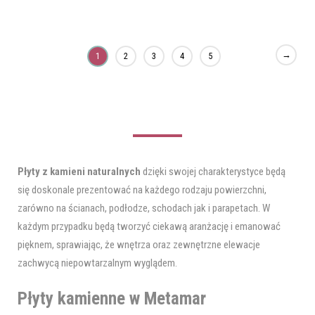
→
1
2
3
4
5
Płyty z kamieni naturalnych
dzięki swojej charakterystyce będą
się doskonale prezentować na każdego rodzaju powierzchni,
zarówno na ścianach, podłodze, schodach jak i parapetach. W
każdym przypadku będą tworzyć ciekawą aranżację i emanować
pięknem, sprawiając, że wnętrza oraz zewnętrzne elewacje
zachwycą niepowtarzalnym wyglądem.
Płyty kamienne w Metamar