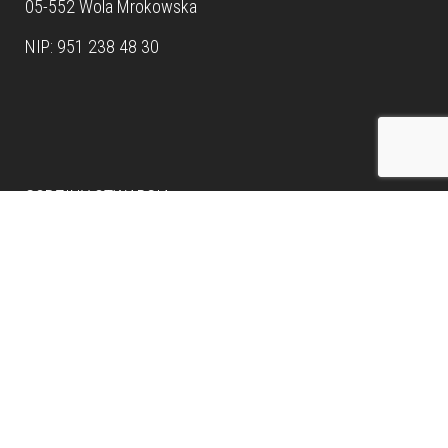
05-552 Wola Mrokowska
NIP: 951 238 48 30
Dane teleadresowe
GODZINY OTWARCIA:
Pon-Pt: 9:00 – 17:00
Sobota:
10:00- 16:00
Możliwość wizyty w
showroomie
w innych godzinach, po
wcześniejszym ustaleniu