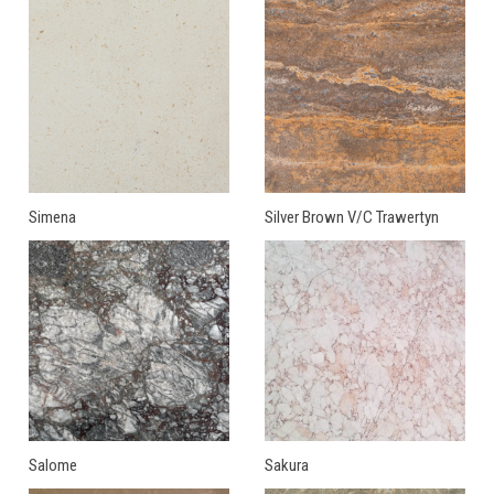
Simena
Silver Brown V/C Trawertyn
Salome
Sakura