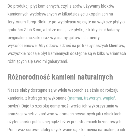
Do produkcji płyt kamiennych, czyli slabów używamy bloków
kamiennych wydobywanych w kilkudziesięciu kopalniach na
terytorium Turcji. Bloki te po wydobyciu są cięte na większe płyty o
grubości 2 lub 3 cm, a także mniejsze płytki, z których układamy
oryginalne mozaiki oraz wycinamy gotowe elementy
wykończeniowe. Aby odpowiedzieć na potrzeby naszych klientów,
wszystkie rodzaje płyt kamiennych dostępne są w kilku wariantach
różniących się swoimi gabarytami.
Różnorodność kamieni naturalnych
Nasze
slaby
dostępne są w wielu wzorach zależnie od rodzaju
kamienia, z którego są wykonane (
marmur
,
trawertyn
,
wapień
,
onyks). Daje to szeroką gamę możliwości ich wykorzystania w
aranżacji wnętrz, zarówno w domach prywatnych jak i obiektach
użyteczności publicznej bądź też w przestrzeniach biznesowych.
Ponieważ surowe
slaby
uzyskiwane są z kamienia naturalnego ich