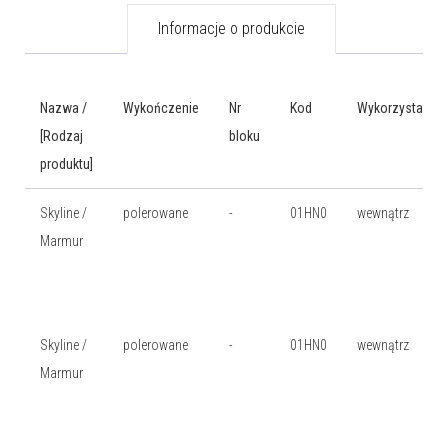
Informacje o produkcie
Nazwa /
Wykończenie
Nr
Kod
Wykorzystanie
[Rodzaj
bloku
produktu]
Skyline /
polerowane
-
01HN0
wewnątrz
Marmur
Skyline /
polerowane
-
01HN0
wewnątrz
Marmur