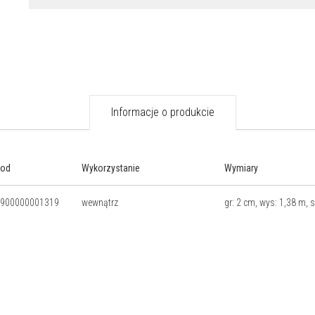
Informacje o produkcie
Kod
Wykorzystanie
Wymiary
900000001319
wewnątrz
gr: 2 cm, wys: 1,38 m, 