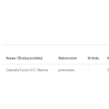
Nazwa / [Rodzaj produktu]
Wykończenie
Nr bloku
Calacatta Fusion V/C / Marmur
polerowane
-
5