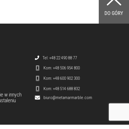
DO GÓRY
Dane teleadresowe
Tel: +48 22 490 88 77
Kom: +48 506 954 800
Kom: +48 600 902 300
Kom: +48 514 688 832
ie
w innych
biuro@metamarmarble.com
staleniu