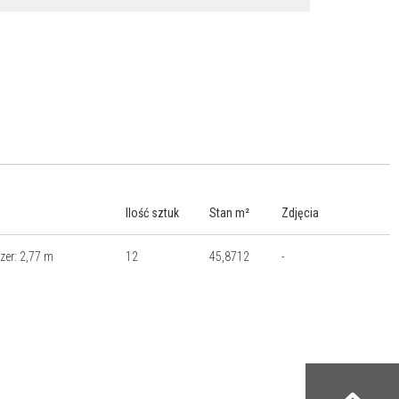
Ilość sztuk
Stan m²
Zdjęcia
szer: 2,77 m
12
45,8712
-