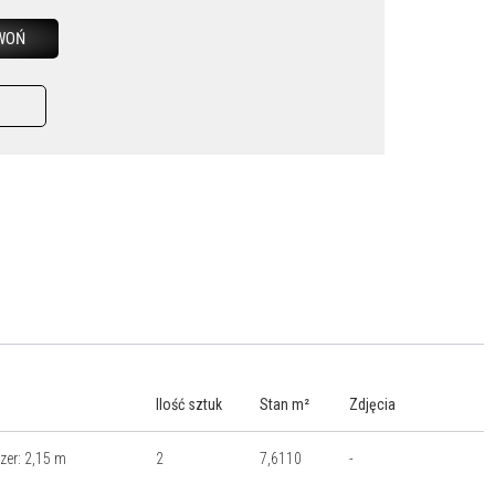
WOŃ
Ilość sztuk
Stan m²
Zdjęcia
szer: 2,15 m
2
7,6110
-