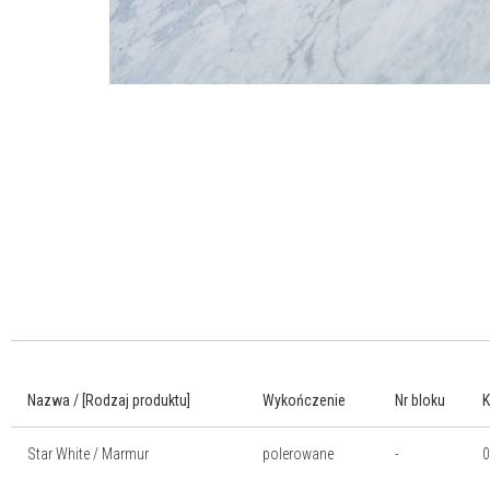
Nazwa / [Rodzaj produktu]
Wykończenie
Nr bloku
Star White / Marmur
polerowane
-
0