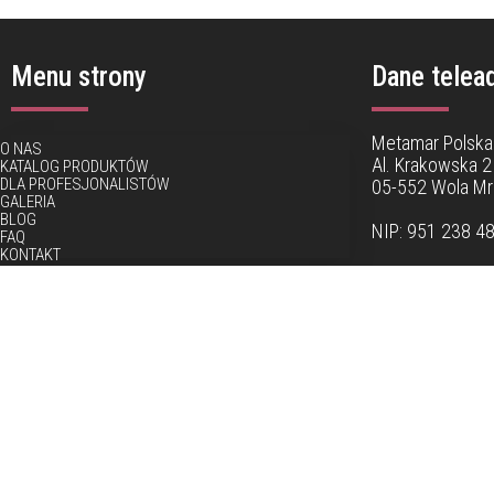
Menu strony
Dane telea
Metamar Polska 
O NAS
Al. Krakowska 2
KATALOG PRODUKTÓW
DLA PROFESJONALISTÓW
05-552 Wola M
GALERIA
BLOG
NIP: 951 238 4
FAQ
KONTAKT