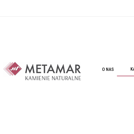
K
O NAS