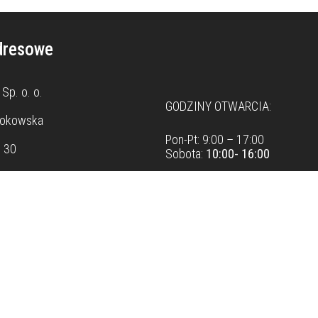
dresowe
Dane teleadresowe
Sp. o. o.
GODZINY OTWARCIA:
rokowska
Pon-Pt: 9:00 – 17:00
8 30
Sobota:
10:00- 16:00
Możliwość wizyty w
showroom
godzinach, po wcześniejszym u