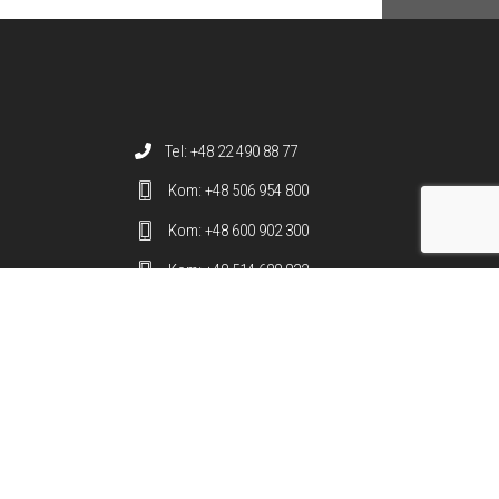
Dane teleadresowe
Tel: +48 22 490 88 77
Kom: +48 506 954 800
Kom: +48 600 902 300
Kom: +48 514 688 832
ie
w innych
biuro@metamarmarble.com
staleniu