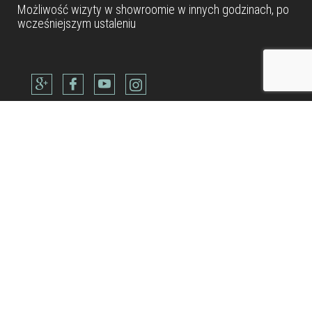
Możliwość wizyty w
showroomie
w innych godzinach, po
wcześniejszym ustaleniu
Dane teleadresowe
Tel: +48 22 490 88 77
Kom: +48 506 954 800
Kom: +48 600 902 300
Kom: +48 514 688 832
biuro@metamarmarble.com