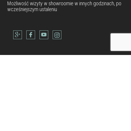
Możliwość wizyty w
showroomie
w innych godzinach, po
wcześniejszym ustaleniu
Dane teleadresowe
Tel: +48 22 490 88 77
Kom: +48 506 954 800
Kom: +48 600 902 300
Kom: +48 514 688 832
biuro@metamarmarble.com