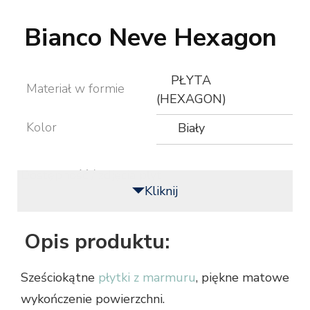
Bianco Neve Hexagon
PŁYTA
Materiał w formie
(HEXAGON)
Kolor
Biały
Dostępność / zdjęcia płyt
Kliknij
Opis produktu:
Sześciokątne
płytki z marmuru
, piękne matowe
wykończenie powierzchni.