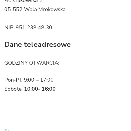
Al. Krakowska 2
05-552 Wola Mrokowska
NIP: 951 238 48 30
Dane teleadresowe
GODZINY OTWARCIA:
Pon-Pt: 9:00 – 17:00
Sobota:
10:00- 16:00
Możliwość wizyty w
showroomie
w innych
godzinach, po wcześniejszym ustaleniu