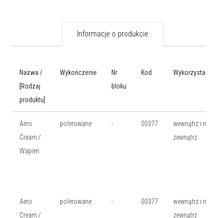
Informacje o produkcie
Nazwa /
Wykończenie
Nr
Kod
Wykorzystanie
[Rodzaj
bloku
produktu]
Aero
polerowane
-
00377
wewnątrz i na
Cream /
zewnątrz
Wapień
Aero
polerowane
-
00377
wewnątrz i na
Cream /
zewnątrz