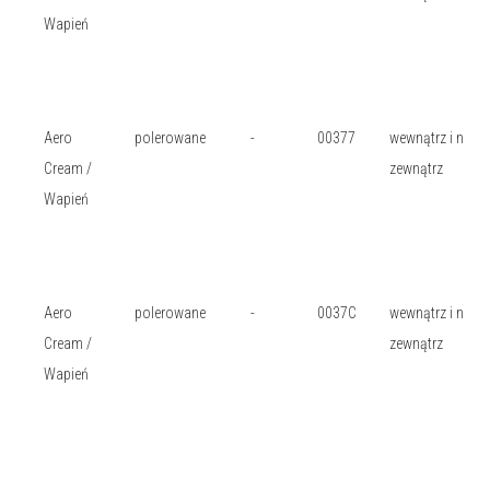
Wapień
Aero
polerowane
-
00377
wewnątrz i na
Cream /
zewnątrz
Wapień
Aero
polerowane
-
0037C
wewnątrz i na
Cream /
zewnątrz
Wapień