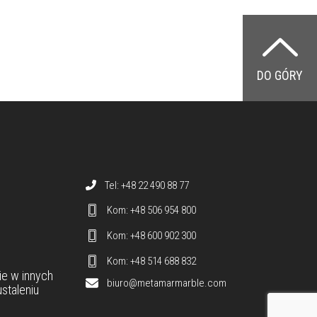
DO GÓRY
Dane teleadresowe
Tel: +48 22 490 88 77
Kom: +48 506 954 800
Kom: +48 600 902 300
Kom: +48 514 688 832
ie
w innych
biuro@metamarmarble.com
staleniu