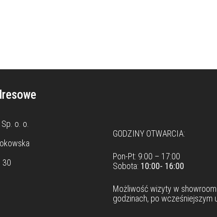
dresowe
Dane teleadresowe
Sp. o. o.
GODZINY OTWARCIA:
rokowska
Pon-Pt: 9:00 – 17:00
8 30
Sobota:
10:00- 16:00
Możliwość wizyty w
showroom
godzinach, po wcześniejszym u