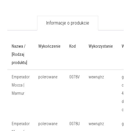
Informacje o produkcie
Nazwa /
Wykończenie
Kod
Wykorzystanie
Wymi
[Rodzaj
produktu]
Emperador
polerowane
0078V
wewnątrz
gr: 1,
Mocca |
cm, w
Marmur
40,6 
dł: 40
cm
Emperador
polerowane
0078U
wewnątrz
gr: 1,