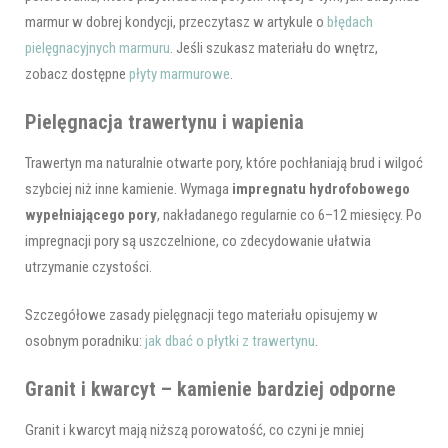
marmur w dobrej kondycji, przeczytasz w artykule o
błędach
pielęgnacyjnych marmuru
. Jeśli szukasz materiału do wnętrz,
zobacz dostępne
płyty marmurowe
.
Pielęgnacja trawertynu i wapienia
Trawertyn ma naturalnie otwarte pory, które pochłaniają brud i wilgoć
szybciej niż inne kamienie. Wymaga
impregnatu hydrofobowego
wypełniającego pory
, nakładanego regularnie co 6–12 miesięcy. Po
impregnacji pory są uszczelnione, co zdecydowanie ułatwia
utrzymanie czystości.
Szczegółowe zasady pielęgnacji tego materiału opisujemy w
osobnym poradniku:
jak dbać o płytki z trawertynu
.
Granit i kwarcyt – kamienie bardziej odporne
Granit i kwarcyt mają niższą porowatość, co czyni je mniej