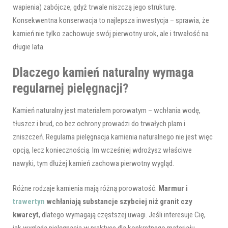
wapienia) zabójcze, gdyż trwale niszczą jego strukturę.
Konsekwentna konserwacja to najlepsza inwestycja – sprawia, że
kamień nie tylko zachowuje swój pierwotny urok, ale i trwałość na
długie lata.
Dlaczego kamień naturalny wymaga
regularnej pielęgnacji?
Kamień naturalny jest materiałem porowatym – wchłania wodę,
tłuszcz i brud, co bez ochrony prowadzi do trwałych plam i
zniszczeń. Regularna pielęgnacja kamienia naturalnego nie jest więc
opcją, lecz koniecznością. Im wcześniej wdrożysz właściwe
nawyki, tym dłużej kamień zachowa pierwotny wygląd.
Różne rodzaje kamienia mają różną porowatość.
Marmur i
trawertyn
wchłaniają substancje szybciej niż granit czy
kwarcyt
, dlatego wymagają częstszej uwagi. Jeśli interesuje Cię,
jak wygląda pielęgnacja w praktyce dla konkretnego materiału,