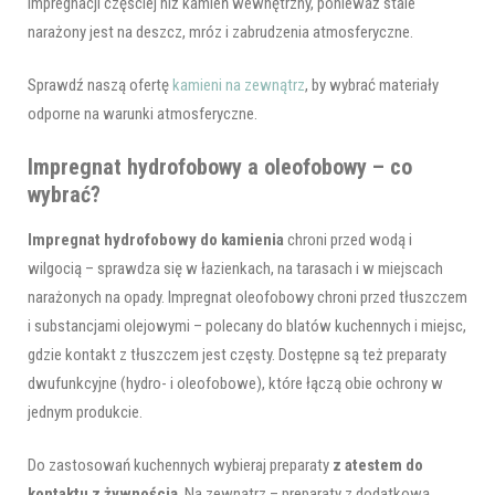
impregnacji częściej niż kamień wewnętrzny, ponieważ stale
narażony jest na deszcz, mróz i zabrudzenia atmosferyczne.
Sprawdź naszą ofertę
kamieni na zewnątrz
, by wybrać materiały
odporne na warunki atmosferyczne.
Impregnat hydrofobowy a oleofobowy – co
wybrać?
Impregnat hydrofobowy do kamienia
chroni przed wodą i
wilgocią – sprawdza się w łazienkach, na tarasach i w miejscach
narażonych na opady. Impregnat oleofobowy chroni przed tłuszczem
i substancjami olejowymi – polecany do blatów kuchennych i miejsc,
gdzie kontakt z tłuszczem jest częsty. Dostępne są też preparaty
dwufunkcyjne (hydro- i oleofobowe), które łączą obie ochrony w
jednym produkcie.
Do zastosowań kuchennych wybieraj preparaty
z atestem do
kontaktu z żywnością
. Na zewnątrz – preparaty z dodatkową