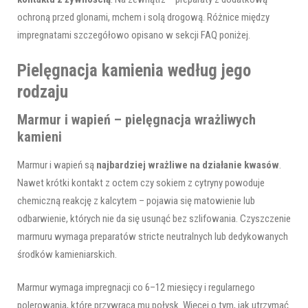
ochroną przed glonami, mchem i solą drogową. Różnice między
impregnatami szczegółowo opisano w sekcji FAQ poniżej.
Pielęgnacja kamienia według jego
rodzaju
Marmur i wapień – pielęgnacja wrażliwych
kamieni
Marmur i wapień są
najbardziej wrażliwe na działanie kwasów
.
Nawet krótki kontakt z octem czy sokiem z cytryny powoduje
chemiczną reakcję z kalcytem – pojawia się matowienie lub
odbarwienie, których nie da się usunąć bez szlifowania. Czyszczenie
marmuru wymaga preparatów stricte neutralnych lub dedykowanych
środków kamieniarskich.
Marmur wymaga impregnacji co 6–12 miesięcy i regularnego
polerowania, które przywraca mu połysk. Więcej o tym, jak utrzymać