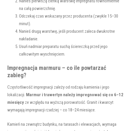
Nanieś pierwszą cienką warstwę impregnatu równomiernie
na całą powierzchnię.
Odczekaj czas wskazany przez producenta (zwykle 15–30
minut).
Nanieś drugą warstwę, jeśli producent zaleca dwukrotne
nakładanie.
Usuń nadmiar preparatu suchą ściereczką przed jego
całkowitym wyschnięciem.
Impregnacja marmuru – co ile powtarzać
zabieg?
Częstotliwość impregnacji zależy od rodzaju kamienia i jego
lokalizacji.
Marmur i trawertyn należy impregnować się co 6–12
miesięcy
ze względu na wyższą porowatość. Granit i kwarcyt
wymagają impregnacji rzadziej – co 18–24 miesiące.
Kamień na zewnątrz budynku, na tarasach i elewacjach, wymaga