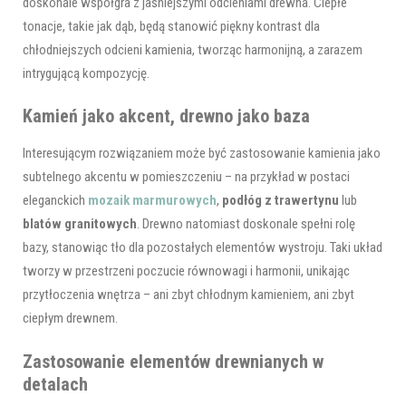
doskonale współgra z jaśniejszymi odcieniami drewna. Ciepłe
tonacje, takie jak dąb, będą stanowić piękny kontrast dla
chłodniejszych odcieni kamienia, tworząc harmonijną, a zarazem
intrygującą kompozycję.
Kamień jako akcent, drewno jako baza
Interesującym rozwiązaniem może być zastosowanie kamienia jako
subtelnego akcentu w pomieszczeniu – na przykład w postaci
eleganckich
mozaik marmurowych
,
podłóg z trawertynu
lub
blatów granitowych
. Drewno natomiast doskonale spełni rolę
bazy, stanowiąc tło dla pozostałych elementów wystroju. Taki układ
tworzy w przestrzeni poczucie równowagi i harmonii, unikając
przytłoczenia wnętrza – ani zbyt chłodnym kamieniem, ani zbyt
ciepłym drewnem.
Zastosowanie elementów drewnianych w
detalach