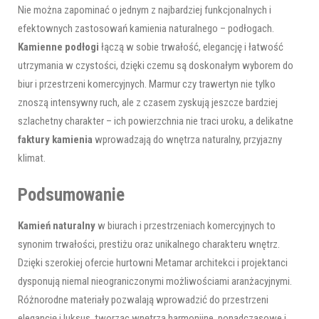
Nie można zapominać o jednym z najbardziej funkcjonalnych i
efektownych zastosowań kamienia naturalnego – podłogach.
Kamienne podłogi
łączą w sobie trwałość, elegancję i łatwość
utrzymania w czystości, dzięki czemu są doskonałym wyborem do
biur i przestrzeni komercyjnych. Marmur czy trawertyn nie tylko
znoszą intensywny ruch, ale z czasem zyskują jeszcze bardziej
szlachetny charakter – ich powierzchnia nie traci uroku, a delikatne
faktury kamienia
wprowadzają do wnętrza naturalny, przyjazny
klimat.
Podsumowanie
Kamień naturalny
w biurach i przestrzeniach komercyjnych to
synonim trwałości, prestiżu oraz unikalnego charakteru wnętrz.
Dzięki szerokiej ofercie hurtowni Metamar architekci i projektanci
dysponują niemal nieograniczonymi możliwościami aranżacyjnymi.
Różnorodne materiały pozwalają wprowadzić do przestrzeni
elegancję i luksus, tworząc wnętrza harmonijne, ponadczasowe i