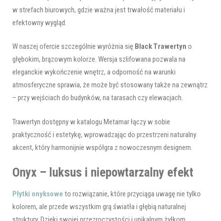
w strefach biurowych, gdzie ważna jest trwałość materiału i
efektowny wygląd.
W naszej ofercie szczególnie wyróżnia się
Black Trawertyn
o
głębokim, brązowym kolorze. Wersja szlifowana pozwala na
eleganckie wykończenie wnętrz, a odporność na warunki
atmosferyczne sprawia, że może być stosowany także na zewnątrz
– przy wejściach do budynków, na tarasach czy elewacjach.
Trawertyn dostępny w katalogu Metamar łączy w sobie
praktyczność i estetykę, wprowadzając do przestrzeni naturalny
akcent, który harmonijnie współgra z nowoczesnym designem.
Onyx – luksus i niepowtarzalny efekt
Płytki onyksowe
to rozwiązanie, które przyciąga uwagę nie tylko
kolorem, ale przede wszystkim grą światła i głębią naturalnej
struktury. Dzięki swojej przezroczystości i unikalnym żyłkom