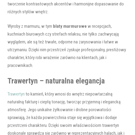
tworzenie kontrastowych akcentów i harmonijne dopasowanie do
różnych stylów wnętrz.
Wyroby z marmuru, w tym
blaty marmurowe
w recepcjach,
kuchniach biurowych czy strefach relaksu, nie tylko zachwycają
wyglądem, ale są też trwałe, odporne na zarysowania i łatwe w
utrzymaniu. Dzięki nim przestrzeń zyskuje profesjonalny, prestiżowy
charakter, który robi wrażenie zarówno na klientach, jak i
pracownikach.
Trawertyn – naturalna elegancja
Trawertyn
to kamień, który wnosi do wnętrz niepowtarzalną
naturalną fakturę i ciepłą tonację, tworząc przyjemną i elegancką
atmosferę. Jego unikalne żyłkowanie i drobne porowatości
sprawiają, że każda powierzchnia staje się wyjątkowa i dodaje
przestrzeni charakteru. Dzięki swoim właściwościom trawertyn
doskonale sprawdza się zarówno w reprezentacyjnych halach, jak i