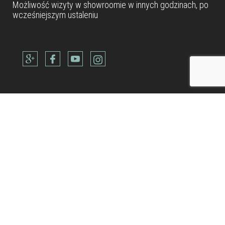
Możliwość wizyty w
showroomie
w innych godzinach, po
wcześniejszym ustaleniu
Dane teleadresowe
Tel: +48 22 490 88 77
Kom: +48 506 954 800
Kom: +48 600 902 300
Kom: +48 514 688 832
biuro@metamarmarble.com