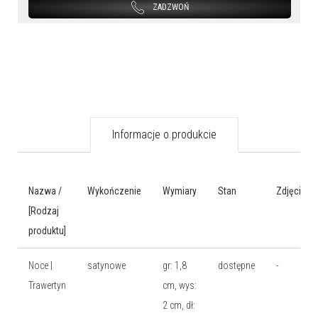
ZADZWOŃ
Informacje o produkcie
Nazwa /
Wykończenie
Wymiary
Stan
Zdjęcia
[Rodzaj
produktu]
Noce |
satynowe
gr: 1,8
dostępne
-
Trawertyn
cm, wys:
2 cm, dł: