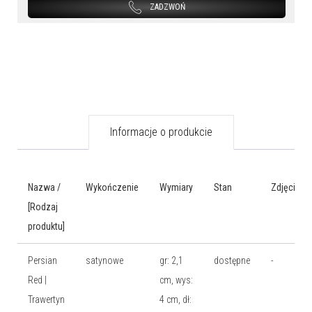
ZADZWOŃ
Informacje o produkcie
Nazwa /
Wykończenie
Wymiary
Stan
Zdjęcia
[Rodzaj
produktu]
Persian
satynowe
gr: 2,1
dostępne
-
Red |
cm, wys:
Trawertyn
4 cm, dł: