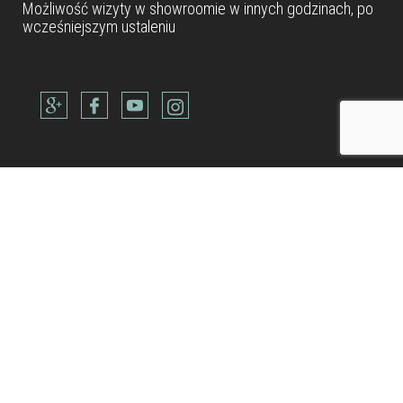
Możliwość wizyty w
showroomie
w innych godzinach, po
wcześniejszym ustaleniu
Dane teleadresowe
Tel: +48 22 490 88 77
Kom: +48 506 954 800
Kom: +48 600 902 300
Kom: +48 514 688 832
biuro@metamarmarble.com