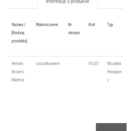
Informacje o produkcie
Nazwa /
Wykończenie
Nr
Kod
Typ
[Rodzaj
skrzyni
produktu]
Armani
szczotkowane
-
01LE0
Mozaika
Brown |
Hexagon
Marmur
L