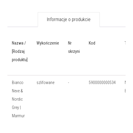
Informacje o produkcie
Nazwa /
Wykończenie
Nr
Kod
Typ
[Rodzaj
skrzyni
produktu]
Bianco
szlifowane
-
5900000000534
Moza
Neve &
Bask
Nordic
Grey |
Marmur