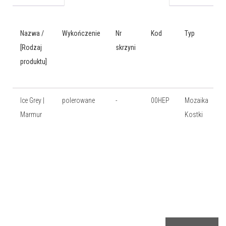
Nazwa /
Wykończenie
Nr
Kod
Typ
[Rodzaj
skrzyni
produktu]
Ice Grey |
polerowane
-
00HEP
Mozaika
Marmur
Kostki
d