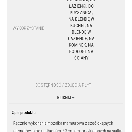
ŁAZIENKI, DO
PRYSZNICA,
NA BLENDĘ W
KUCHNI, NA
WYKORZYSTANIE
BLENDĘ W
ŁAZIENCE, NA
KOMINEK, NA
PODŁOGI, NA
ŚCIANY
DOSTĘPNOŚĆ / ZDJĘCIA PŁYT
KLIKNIJ
Opis produktu:
Ręcznie wykonania mozaika marmurowa z szećiokątnych
elemetów, o boku długości 7,3 cm cm, przyklejonych na siatkę,