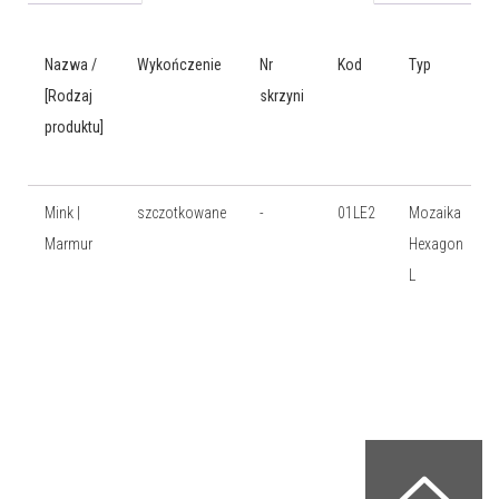
Nazwa /
Wykończenie
Nr
Kod
Typ
[Rodzaj
skrzyni
produktu]
Mink |
szczotkowane
-
01LE2
Mozaika
Marmur
Hexagon
L