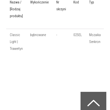
Nazwa /
Wykończenie
Nr
Kod
Typ
W
[Rodzaj
skrzyni
produktu]
Classic
bębnowane
-
025EL
Mozaika
g
Light |
Senkron
c
Trawertyn
3
d