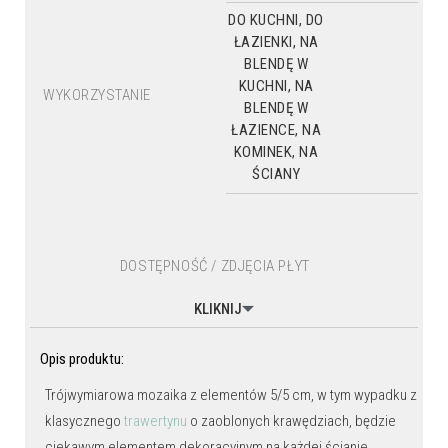
DO KUCHNI, DO
ŁAZIENKI, NA
BLENDĘ W
KUCHNI, NA
WYKORZYSTANIE
BLENDĘ W
ŁAZIENCE, NA
KOMINEK, NA
ŚCIANY
DOSTĘPNOŚĆ / ZDJĘCIA PŁYT
KLIKNIJ
Opis produktu:
Trójwymiarowa mozaika z elementów 5/5 cm, w tym wypadku z
klasycznego
trawertynu
o zaoblonych krawędziach, będzie
ciekawym elementem dekoracyjnym na każdej ścianie.