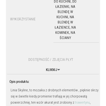
DO KUCHNI, DO
ŁAZIENKI, NA
BLENDĘ W
KUCHNI, NA
WYKORZYSTANIE
BLENDĘ W
ŁAZIENCE, NA
KOMINEK, NA
ŚCIANY
DOSTĘPNOŚĆ / ZDJĘCIA PŁYT
KLIKNIJ
Opis produktu:
Linia Skyline, to mozaika z drobnych elementów , pięknie skrzy
się w świetle kiedy promienie trafiają w jej chorpowatą
powierzchnię, ten wzór akurat jest zrobiony z
trawertynu
,