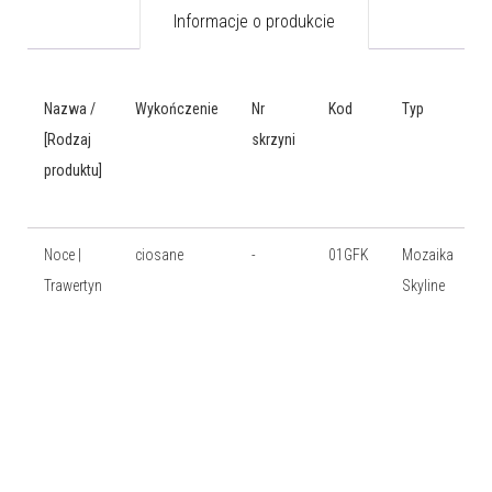
Informacje o produkcie
Nazwa /
Wykończenie
Nr
Kod
Typ
[Rodzaj
skrzyni
produktu]
Noce |
ciosane
-
01GFK
Mozaika
Trawertyn
Skyline
d