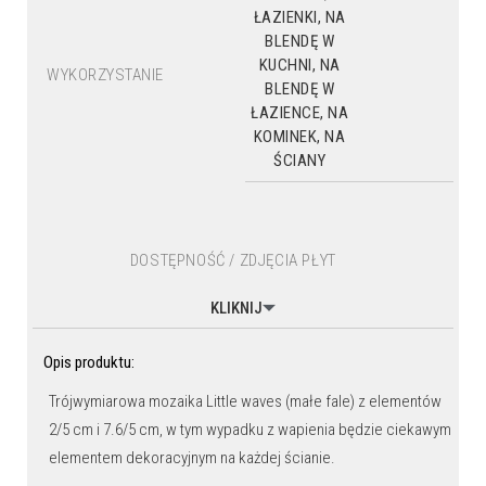
ŁAZIENKI, NA
BLENDĘ W
KUCHNI, NA
WYKORZYSTANIE
BLENDĘ W
ŁAZIENCE, NA
KOMINEK, NA
ŚCIANY
DOSTĘPNOŚĆ / ZDJĘCIA PŁYT
KLIKNIJ
Opis produktu:
Trójwymiarowa mozaika Little waves (małe fale) z elementów
2/5 cm i 7.6/5 cm, w tym wypadku z wapienia będzie ciekawym
elementem dekoracyjnym na każdej ścianie.