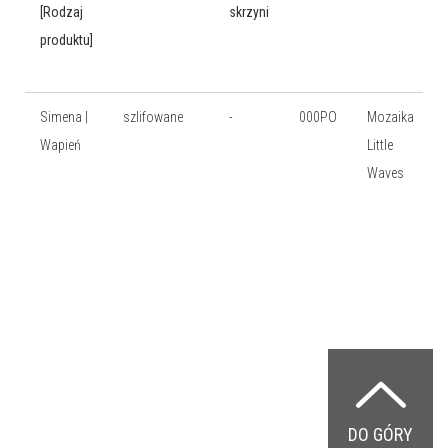
[Rodzaj
skrzyni
produktu]
Simena |
szlifowane
-
000PO
Mozaika
Wapień
Little
Waves
DO GÓRY