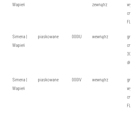
Wapień
zewnątrz
wys: 1
cm, dł:
FLE
Simena |
piaskowane
000IU
wewnątrz
gr: 1,2
Wapień
cm, wy
30,5 c
dł: FLE
Simena |
piaskowane
000IV
wewnątrz
gr: 2 
Wapień
wys: 3
cm, dł:
FLE