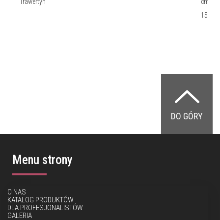
Trawertyn
cm, dł:
15 cm
DO GÓRY
Menu strony
O NAS
KATALOG PRODUKTÓW
DLA PROFESJONALISTÓW
GALERIA