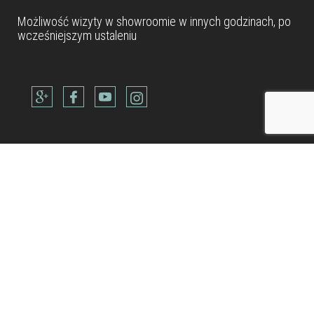
Możliwość wizyty w
showroomie
w innych godzinach, po
wcześniejszym ustaleniu
Dane teleadresowe
Tel: +48 22 490 88 77
Kom: +48 506 954 800
Kom: +48 600 902 300
Kom: +48 514 688 832
biuro@metamarmarble.com