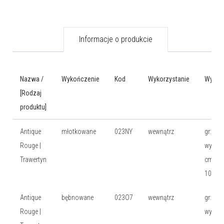
Informacje o produkcie
Nazwa /
Wykończenie
Kod
Wykorzystanie
Wymia
[Rodzaj
produktu]
Antique
młotkowane
023NY
wewnątrz
gr: 1 c
Rouge |
wys: 1
Trawertyn
cm, dł:
10 cm
Antique
bębnowane
023O7
wewnątrz
gr: 1 c
Rouge |
wys: 1