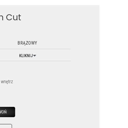
n Cut
BRĄZOWY
KLIKNIJ
 wnętrz
WOŃ