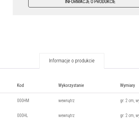
INFORMACJE O PRODUKCIE
Informacje o produkcie
Kod
Wykorzystanie
Wymiary
000HM
wewnątrz
gr: 2 cm, w
000HL
wewnątrz
gr: 2 cm, w