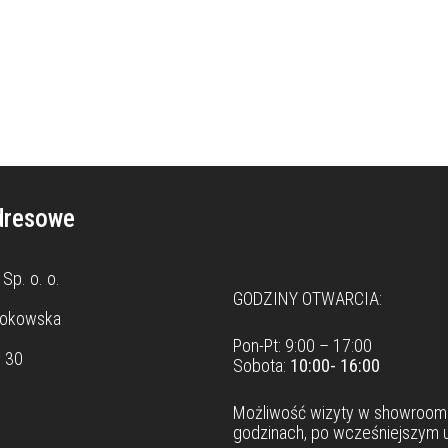
dresowe
Dane teleadresowe
Sp. o. o.
GODZINY OTWARCIA:
rokowska
Pon-Pt: 9:00 – 17:00
8 30
Sobota:
10:00- 16:00
Możliwość wizyty w
showroom
godzinach, po wcześniejszym u