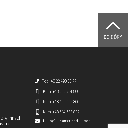
DO GÓRY
Dane teleadresowe
Tel: +48 22 490 88 77
Kom: +48 506 954 800
Kom: +48 600 902 300
Kom: +48 514 688 832
ie
w innych
biuro@metamarmarble.com
staleniu