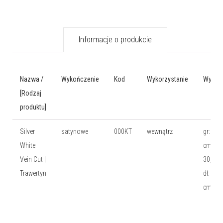
Informacje o produkcie
Nazwa /
Wykończenie
Kod
Wykorzystanie
Wymia
[Rodzaj
produktu]
Silver
satynowe
000KT
wewnątrz
gr: 1,2
White
cm, wy
Vein Cut |
30,5 c
Trawertyn
dł: 61
cm