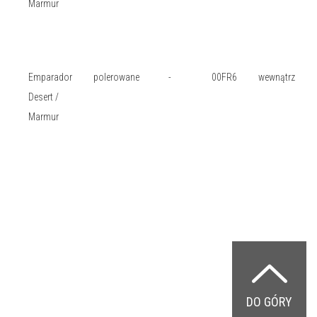
Marmur
Emparador
polerowane
-
00FR6
wewnątrz
Desert /
Marmur
DO GÓRY