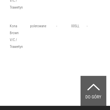
V/C /
Trawertyn
Kona
polerowane
-
005LL
-
Brown
V/C /
Trawertyn
DO GÓRY