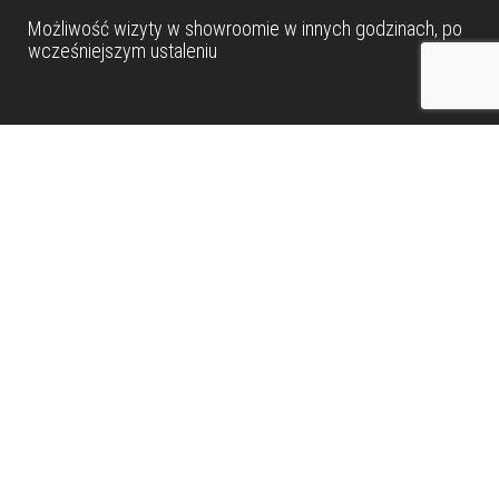
Możliwość wizyty w
showroomie
w innych godzinach, po
wcześniejszym ustaleniu
Dane teleadresowe
Tel: +48 22 490 88 77
Kom: +48 506 954 800
Kom: +48 600 902 300
Kom: +48 514 688 832
biuro@metamarmarble.com