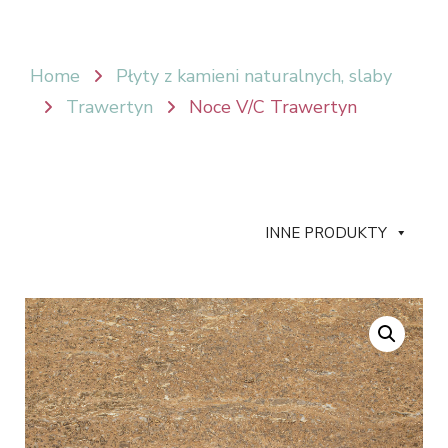
Home
Płyty z kamieni naturalnych, slaby
Trawertyn
Noce V/C Trawertyn
INNE PRODUKTY