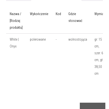
Nazwa /
Wykończenie
Kod
Gdzie
Wymiary
[Rodzaj
stosować
produktu]
White |
polerowane
-
wolnostojąca
gr: 15
Onyx
cm,
szer: 61
cm, gł:
38,50
cm