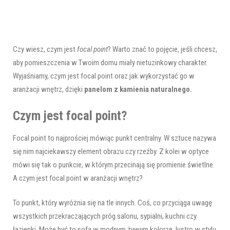
Czy wiesz, czym jest
focal point
? Warto znać to pojęcie, jeśli chcesz,
aby pomieszczenia w Twoim domu miały nietuzinkowy charakter.
Wyjaśniamy, czym jest focal point oraz jak wykorzystać go w
aranżacji wnętrz, dzięki
panelom z kamienia naturalnego.
Czym jest focal point?
Focal point to najprościej mówiąc punkt centralny. W sztuce nazywa
się nim najciekawszy element obrazu czy rzeźby. Z kolei w optyce
mówi się tak o punkcie, w którym przecinają się promienie świetlne.
A czym jest focal point w aranżacji wnętrz?
To punkt, który wyróżnia się na tle innych. Coś, co przyciąga uwagę
wszystkich przekraczających próg salonu, sypialni, kuchni czy
łazienki. Może być to sofa w modnym żywym kolorze, lustro w stylu