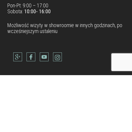
Pon-Pt: 9:00 – 17:00
Sobota:
10:00- 16:00
Możliwość wizyty w
showroomie
w innych godzinach, po
wcześniejszym ustaleniu
Dane teleadresowe
Tel: +48 22 490 88 77
Kom: +48 506 954 800
Kom: +48 600 902 300
Kom: +48 514 688 832