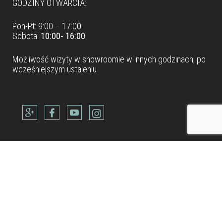
GODZINY OTWARCIA:
Pon-Pt: 9:00 – 17:00
Sobota:
10:00- 16:00
Możliwość wizyty w
showroomie
w innych godzinach, po
wcześniejszym ustaleniu
Dane teleadresowe
Tel: +48 22 490 88 77
Kom: +48 506 954 800
Kom: +48 600 902 300