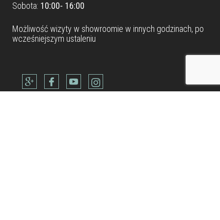
Sobota:
10:00- 16:00
Możliwość wizyty w
showroomie
w innych godzinach, po
wcześniejszym ustaleniu
Dane teleadresowe
Tel: +48 22 490 88 77
Kom: +48 506 954 800
Kom: +48 600 902 300
Kom: +48 514 688 832
biuro@metamarmarble.com