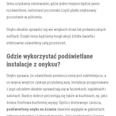
temu uzyskamy cieniowanie, gdzie jedno miejsce będzie jasno
rozświetlone, natomiast pozostała część płytki onyksowej
pozostanie w półcieniu.
Onyks idealnie sprawdzi się we wnękach ścian lub podwieszanych
sufitach. Dzięki temu będziemy mogli ukryć źródła światła i
efektownie oświetlimy całą przestrzeń.
Gdzie wykorzystać podświetlane
instalacje z onyksu?
Onyks sprawia, że oświetlenie pomieszczenia jest subtelniejsze, a
co więcej wnętrze zyskuje przytulaną aurę. Instalacje przygotowane
z jego udziałem idealnie sprawdzają się w łazienkach, sypialniach i
salonach. Bardzo dobrze prezentują się także w kuchniach, np. jako
ściana frontowa kuchennej wyspy. Oprócz domowego zacisza
,
podświetlony onyks na ścianie
świetnie wygląda w gabinetach
odnowy naturalnej i salonach masażu. Jego ciepłe barwy i kojące