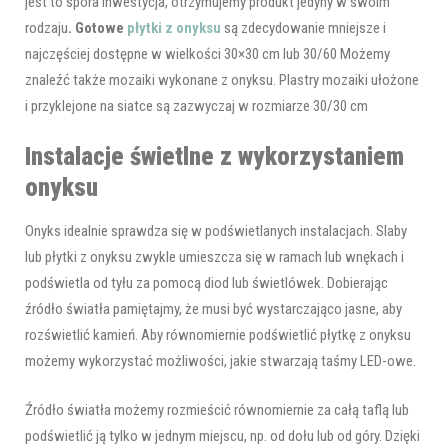
jest to spora inwestycja, otrzymujemy produkt jedyny w swoim
rodzaju
. Gotowe
płytki z onyksu
są zdecydowanie mniejsze i
najczęściej dostępne w wielkości 30×30 cm lub 30/60 Możemy
znaleźć także mozaiki wykonane z onyksu. Plastry mozaiki ułożone
i przyklejone na siatce są zazwyczaj w rozmiarze 30/30 cm
Instalacje świetlne z wykorzystaniem
onyksu
Onyks idealnie sprawdza się w podświetlanych instalacjach. Slaby
lub płytki z onyksu zwykle umieszcza się w ramach lub wnękach i
podświetla od tyłu za pomocą diod lub świetlówek. Dobierając
źródło światła pamiętajmy, że musi być wystarczająco jasne, aby
rozświetlić kamień. Aby równomiernie podświetlić płytkę z onyksu
możemy wykorzystać możliwości, jakie stwarzają taśmy LED-owe.
Źródło światła możemy rozmieścić równomiernie za całą taflą lub
podświetlić ją tylko w jednym miejscu, np. od dołu lub od góry. Dzięki