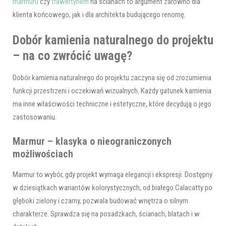
marmuru
czy
trawertynem
na ścianach to argument zarówno dla
klienta końcowego, jak i dla architekta budującego renomę.
Dobór kamienia naturalnego do projektu
– na co zwrócić uwagę?
Dobór kamienia naturalnego do projektu zaczyna się od zrozumienia
funkcji przestrzeni i oczekiwań wizualnych. Każdy gatunek kamienia
ma inne właściwości techniczne i estetyczne, które decydują o jego
zastosowaniu.
Marmur – klasyka o nieograniczonych
możliwościach
Marmur to wybór, gdy projekt wymaga elegancji i ekspresji. Dostępny
w dziesiątkach wariantów kolorystycznych, od białego Calacatty po
głęboki zielony i czarny, pozwala budować wnętrza o silnym
charakterze. Sprawdza się na posadzkach, ścianach, blatach i w