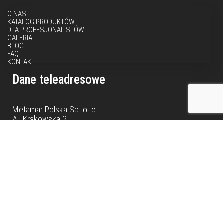
O NAS
KATALOG PRODUKTÓW
DLA PROFESJONALISTÓW
GALERIA
BLOG
FAQ
KONTAKT
Dane teleadresowe
Metamar Polska Sp. o. o.
Al. Krakowska 2
05-552 Wola Mrokowska
NIP: 951 238 48 30
Dane teleadresowe