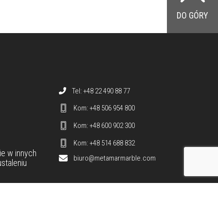
DO GÓRY
Dane teleadresowe
Tel: +48 22 490 88 77
Kom: +48 506 954 800
Kom: +48 600 902 300
Kom: +48 514 688 832
ie
w innych
biuro@metamarmarble.com
staleniu