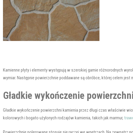
Kamienne płyty i elementy występują w szerokiej gamie różnorodnych wyro
wymiar. Następnie powierzchnie poddawane są obróbce, której celem jest n
Gładkie wykończenie powierzchn
Gładkie wykończenie powierzchni kamienia przez długi czas właściwie wiod
kolorowych i bogato użylonych rodzajów kamienia, takich jak marmur,
traw
Powierzchnie polerowane stosuje się raczej we wnętrzach. Na zewnątrz po