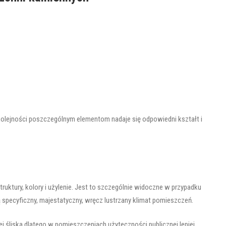
kolejności poszczególnym elementom nadaje się odpowiedni kształt i
ktury, kolory i użylenie. Jest to szczególnie widoczne w przypadku
 specyficzny, majestatyczny, wręcz lustrzany klimat pomieszczeń.
 śliska dlatego w pomieszczeniach użyteczności publicznej lepiej