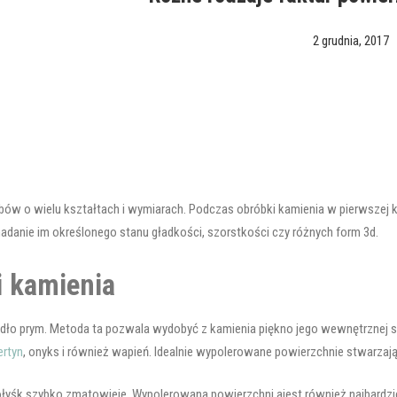
2 grudnia, 2017
bów o wielu kształtach i wymiarach. Podczas obróbki kamienia w pierwszej 
adanie im określonego stanu gładkości, szorstkości czy różnych form 3d.
i kamienia
ło prym. Metoda ta pozwala wydobyć z kamienia piękno jego wewnętrznej stru
ertyn
, onyks i również wapień. Idealnie wypolerowane powierzchnie stwarzają
łyśk szybko zmatowieje. Wypolerowana powierzchni ajest również najbardziej