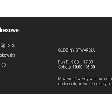
dresowe
Dane teleadresowe
Sp. o. o.
GODZINY OTWARCIA:
rokowska
Pon-Pt: 9:00 – 17:00
8 30
Sobota:
10:00- 16:00
Możliwość wizyty w
showroom
godzinach, po wcześniejszym u