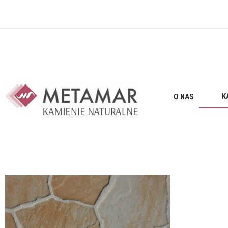
K
O NAS